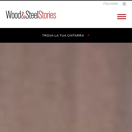
ITALIANO
Wood
Pr
M
&
Steel
TROVA LA TUA CHITARRA
Skip
to
content