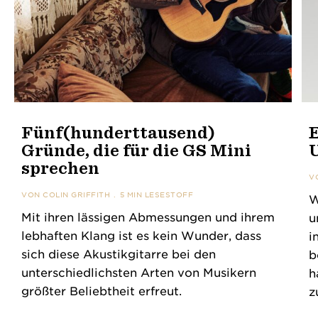
Fünf(hunderttausend)
E
Gründe, die für die GS Mini
sprechen
V
VON
COLIN GRIFFITH
5 MIN LESESTOFF
W
Mit ihren lässigen Abmessungen und ihrem
u
lebhaften Klang ist es kein Wunder, dass
i
sich diese Akustikgitarre bei den
b
unterschiedlichsten Arten von Musikern
h
größter Beliebtheit erfreut.
z