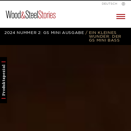
DEUTSCH
Wood
Pr
M
&
Skip
2024 NUMMER 2: GS MINI AUSGABE
/
EIN KLEINES
Steel
WUNDER: DER
GS MINI BASS
to
content
Produktspezial