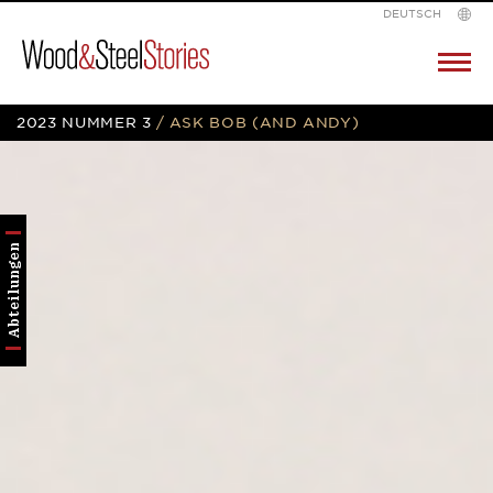
DEUTSCH
Wood
Pr
M
&
Skip
2023 NUMMER 3
/
ASK BOB (AND ANDY)
Steel
to
content
Abteilungen