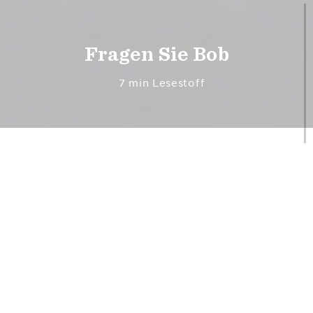
Fragen Sie Bob
7 min Lesestoff
How acoustic tone ripens with time and
play, “new” vs. old Adirondack spruce,
how guitar cracks affect tone, and more.
Anmerkung der Redaktion: die Fragen