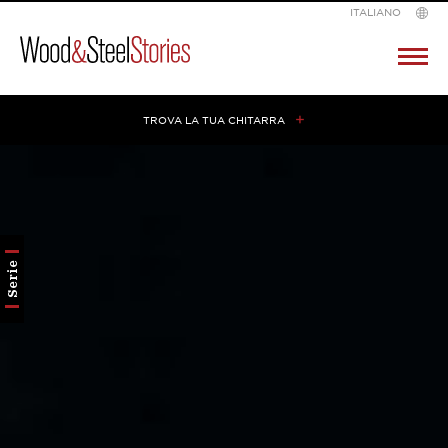
ITALIANO
Wood
Pr
M
&
Steel
TROVA LA TUA CHITARRA
Skip
to
content
Serie