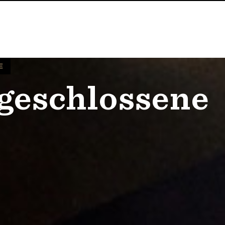
E
bgeschlossene