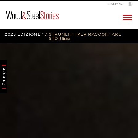
ITALIANO
Wood
Pr
M
&
Skip
2023 EDIZIONE 1
/
STRUMENTI PER RACCONTARE
Steel
STORIE￼
to
content
Colonne