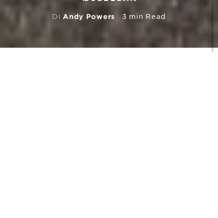
Di
Andy Powers
3 min Read
Ogni chitarra è unica e personale,
proprio come le canzoni e le storie che ci
permette di condividere.
A
doro le storie. Mi piace sentir
parlare di trionfi e tragedie, di
vicende introspettive o stimolanti.