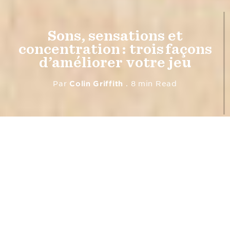
Sons, sensations et
concentration : trois façons
d’améliorer votre jeu
Par
Colin Griffith
8 min Read
Nicholas Veinoglou, directeur musical,
compositeur et guitariste, débute cette
nouvelle série de vidéos pédagogiques
avec trois conseils fondamentaux.