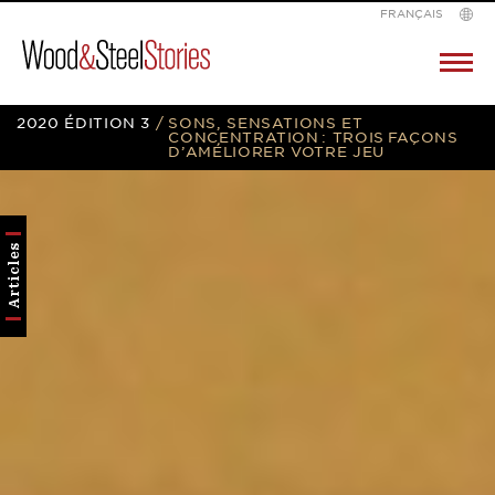
FRANÇAIS
Wood
Pr
M
&
Skip
2020 ÉDITION 3
/
SONS, SENSATIONS ET
Steel
CONCENTRATION : TROIS FAÇONS
D’AMÉLIORER VOTRE JEU
to
content
Articles