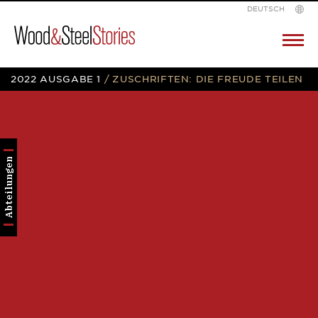
DEUTSCH
Wood
Pr
M
&
Skip
2022 AUSGABE 1
/
ZUSCHRIFTEN: DIE FREUDE TEILEN
Steel
to
content
Abteilungen