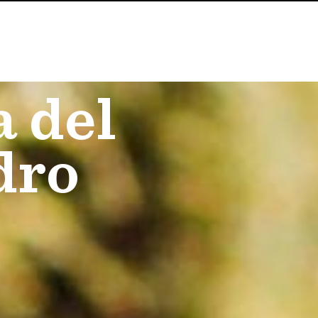
a del
dro