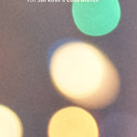
Von
Jim Kirlin
&
Colin Griffith