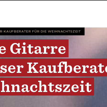
Piece - Part 1
ER KAUFBERATER FÜR DIE WEIHNACHTSZEIT
e
Gitarre
ser
Kaufberat
hnachtszeit