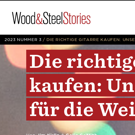
Wood
&
Steel
Holiday Guide Companion 
Skip
2023 NUMMER 3
/
DIE RICHTIGE GITARRE KAUFEN: UNS
to
Die
richtig
content
kaufen:
Un
für
die
Wei