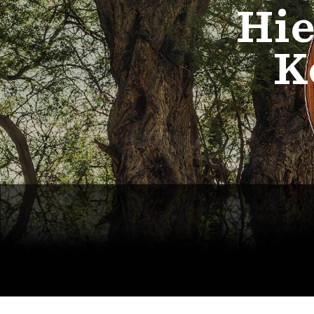
Hie
K