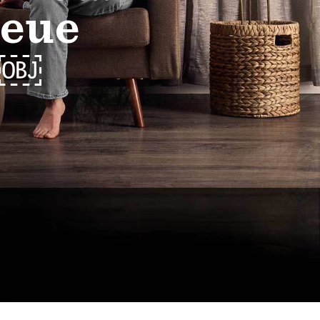
neue
e￼